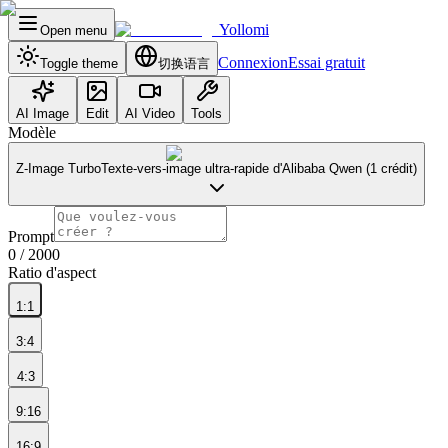
Yollomi
Open menu
Connexion
Essai gratuit
Toggle theme
切换语言
AI Image
Edit
AI Video
Tools
Modèle
Z-Image Turbo
Texte-vers-image ultra-rapide d'Alibaba Qwen (1 crédit)
Prompt
0
/ 2000
Ratio d'aspect
1:1
3:4
4:3
9:16
16:9