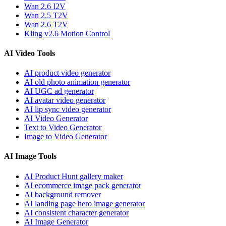
Wan 2.6 I2V
Wan 2.5 T2V
Wan 2.6 T2V
Kling v2.6 Motion Control
AI Video Tools
AI product video generator
AI old photo animation generator
AI UGC ad generator
AI avatar video generator
AI lip sync video generator
AI Video Generator
Text to Video Generator
Image to Video Generator
AI Image Tools
AI Product Hunt gallery maker
AI ecommerce image pack generator
AI background remover
AI landing page hero image generator
AI consistent character generator
AI Image Generator