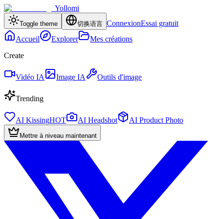
Yollomi
Connexion
Essai gratuit
Toggle theme
切换语言
Accueil
Explorer
Mes créations
Create
Vidéo IA
Image IA
Outils d'image
Trending
AI Kissing
HOT
AI Headshot
AI Product Photo
Mettre à niveau maintenant