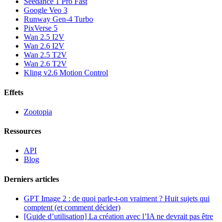
Seedance 1 Pro Fast
Google Veo 3
Runway Gen-4 Turbo
PixVerse 5
Wan 2.5 I2V
Wan 2.6 I2V
Wan 2.5 T2V
Wan 2.6 T2V
Kling v2.6 Motion Control
Effets
Zootopia
Ressources
API
Blog
Derniers articles
GPT Image 2 : de quoi parle-t-on vraiment ? Huit sujets qui
comptent (et comment décider)
[Guide d’utilisation] La création avec l’IA ne devrait pas être