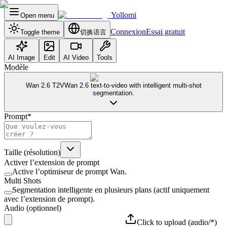
Yollomi
Open menu
Connexion
Essai gratuit
Toggle theme
切换语言
AI Image
Edit
AI Video
Tools
Modèle
Wan 2.6 T2V
Wan 2.6 text-to-video with intelligent multi-shot
segmentation.
Prompt
*
Taille (résolution)
Activer l’extension de prompt
Active l’optimiseur de prompt Wan.
Multi Shots
Segmentation intelligente en plusieurs plans (actif uniquement
avec l’extension de prompt).
Audio (optionnel)
Click to upload
(audio/*)