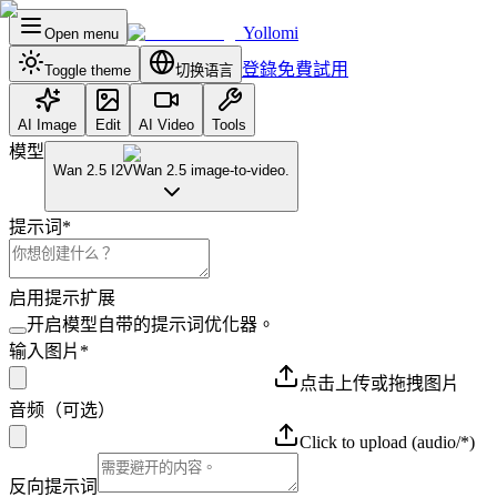
Yollomi
Open menu
登錄
免費試用
Toggle theme
切换语言
AI Image
Edit
AI Video
Tools
模型
Wan 2.5 I2V
Wan 2.5 image-to-video.
提示词
*
启用提示扩展
开启模型自带的提示词优化器。
输入图片
*
点击上传或拖拽图片
音频（可选）
Click to upload
(audio/*)
反向提示词