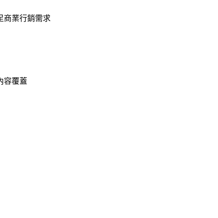
足商業行銷需求
內容覆蓋