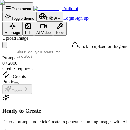
Yollomi
Open menu
Login
Sign up
Toggle theme
切换语言
AI Image
Edit
AI Video
Tools
Upload Image
Click to upload or drag and
Prompt
0
/ 2000
Credits required:
5
Credits
Public
Create
Ready to Create
Enter a prompt and click Create to generate stunning images with AI