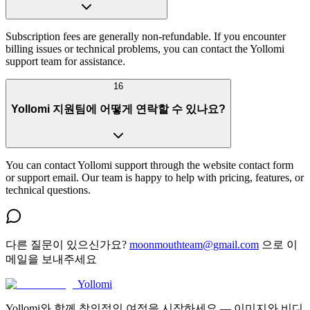
Subscription fees are generally non-refundable. If you encounter
billing issues or technical problems, you can contact the Yollomi
support team for assistance.
16
Yollomi 지원팀에 어떻게 연락할 수 있나요?
You can contact Yollomi support through the website contact form
or support email. Our team is happy to help with pricing, features, or
technical questions.
다른 질문이 있으신가요?
moonmouthteam@gmail.com
으로 이
메일을 보내주세요
Yollomi
Yollomi와 함께 창의적인 여정을 시작하세요 — 이미지와 비디