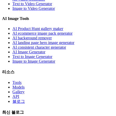
Text to Video Generator
Image to Video Generator
AI Image Tools
AI Product Hunt gallery maker
AI ecommerce image pack generator
AI background remover
AI landing page hero image generator
AI consistent character generator
AI Image Generator
Text to Image Generator
Image to Image Generator
리소스
Tools
Models
Gallery
API
블로그
최신 블로그