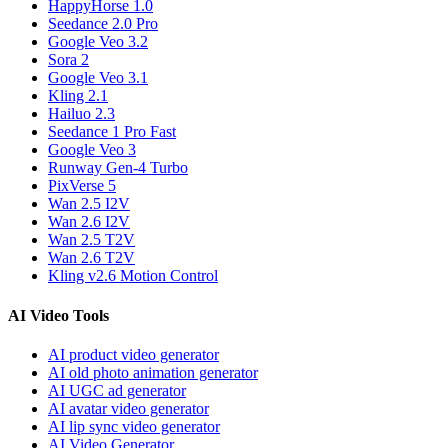
HappyHorse 1.0
Seedance 2.0 Pro
Google Veo 3.2
Sora 2
Google Veo 3.1
Kling 2.1
Hailuo 2.3
Seedance 1 Pro Fast
Google Veo 3
Runway Gen-4 Turbo
PixVerse 5
Wan 2.5 I2V
Wan 2.6 I2V
Wan 2.5 T2V
Wan 2.6 T2V
Kling v2.6 Motion Control
AI Video Tools
AI product video generator
AI old photo animation generator
AI UGC ad generator
AI avatar video generator
AI lip sync video generator
AI Video Generator