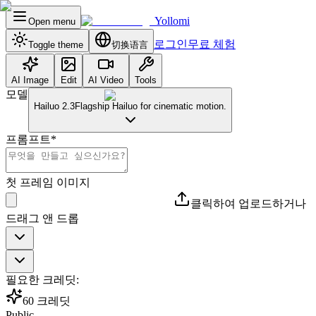
Yollomi
Open menu
로그인
무료 체험
Toggle theme
切换语言
AI Image
Edit
AI Video
Tools
모델
Hailuo 2.3
Flagship Hailuo for cinematic motion.
프롬프트
*
첫 프레임 이미지
클릭하여 업로드하거나
드래그 앤 드롭
필요한 크레딧:
60
크레딧
Public