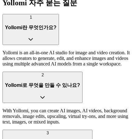
Yollomi 자주 묻는 질문
1
Yollomi란 무엇인가요?
Yollomi is an all-in-one AI studio for image and video creation. It
allows creators to generate, edit, and enhance images and videos
using multiple advanced AI models from a single workspace.
2
Yollomi로 무엇을 만들 수 있나요?
With Yollomi, you can create AI images, AI videos, background
removals, image edits, upscaling, virtual try-ons, and more using
text, images, or mixed inputs.
3