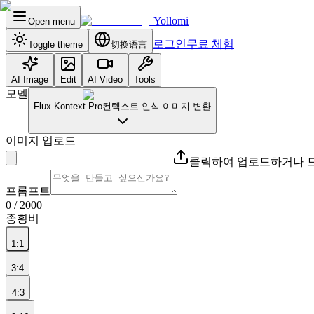
Yollomi
Open menu
로그인
무료 체험
Toggle theme
切换语言
AI Image
Edit
AI Video
Tools
모델
Flux Kontext Pro
컨텍스트 인식 이미지 변환
이미지 업로드
클릭하여 업로드하거나 드
프롬프트
0
/ 2000
종횡비
1:1
3:4
4:3