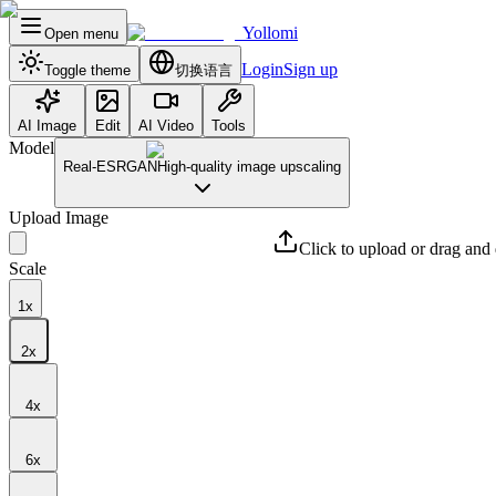
Yollomi
Open menu
Login
Sign up
Toggle theme
切换语言
AI Image
Edit
AI Video
Tools
Model
Real-ESRGAN
High-quality image upscaling
Upload Image
Click to upload or drag and
Scale
1
x
2
x
4
x
6
x