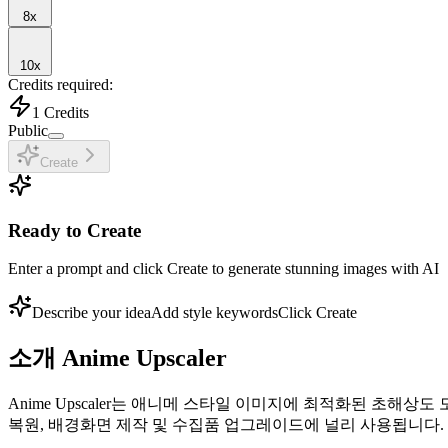
8
x
10
x
Credits required:
1
Credits
Public
Create
Ready to Create
Enter a prompt and click Create to generate stunning images with AI
Describe your idea
Add style keywords
Click Create
소개
Anime Upscaler
Anime Upscaler는 애니메 스타일 이미지에 최적화된 초
복원, 배경화면 제작 및 수집품 업그레이드에 널리 사용됩니다.