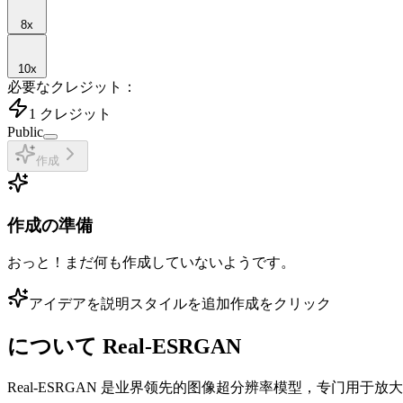
8
x
10
x
必要なクレジット：
1
クレジット
Public
作成
作成の準備
おっと！まだ何も作成していないようです。
アイデアを説明
スタイルを追加
作成をクリック
について
Real-ESRGAN
Real-ESRGAN 是业界领先的图像超分辨率模型，专门