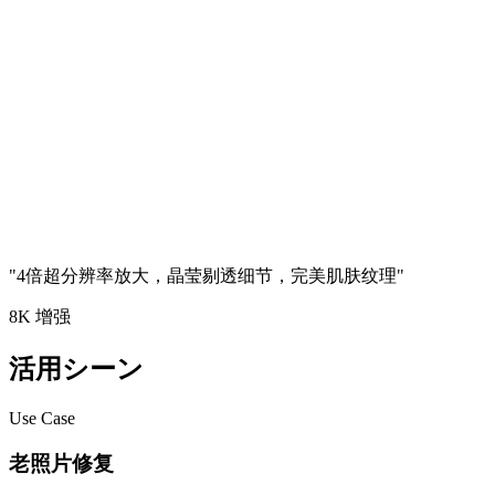
"
4倍超分辨率放大，晶莹剔透细节，完美肌肤纹理
"
8K 增强
活用シーン
Use Case
老照片修复