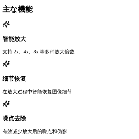
主な機能
智能放大
支持 2x、4x、8x 等多种放大倍数
细节恢复
在放大过程中智能恢复图像细节
噪点去除
有效减少放大后的噪点和伪影