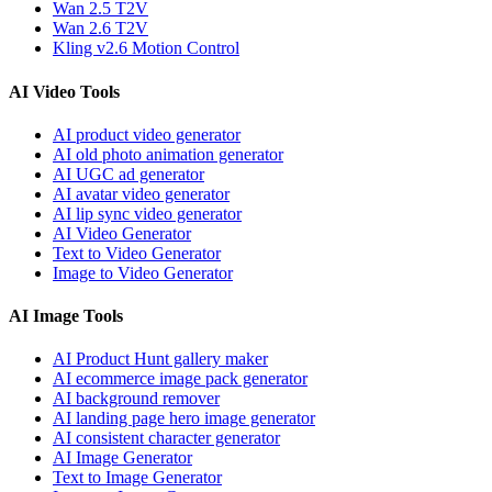
Wan 2.5 T2V
Wan 2.6 T2V
Kling v2.6 Motion Control
AI Video Tools
AI product video generator
AI old photo animation generator
AI UGC ad generator
AI avatar video generator
AI lip sync video generator
AI Video Generator
Text to Video Generator
Image to Video Generator
AI Image Tools
AI Product Hunt gallery maker
AI ecommerce image pack generator
AI background remover
AI landing page hero image generator
AI consistent character generator
AI Image Generator
Text to Image Generator