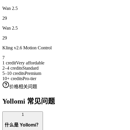
Wan 2.5
29
Wan 2.5
29
Kling v2.6 Motion Control
7
1 credit
Very affordable
2–4 credits
Standard
5–10 credits
Premium
10+ credits
Pro-tier
价格相关问题
Yollomi 常见问题
1
什么是 Yollomi？