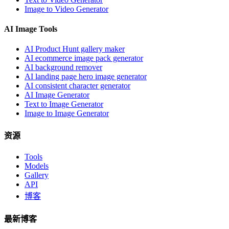
Image to Video Generator
AI Image Tools
AI Product Hunt gallery maker
AI ecommerce image pack generator
AI background remover
AI landing page hero image generator
AI consistent character generator
AI Image Generator
Text to Image Generator
Image to Image Generator
资源
Tools
Models
Gallery
API
博客
最新博客