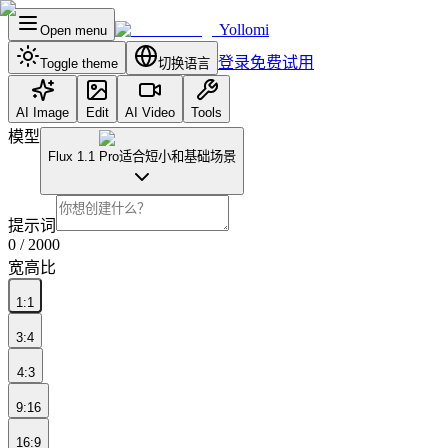
Yollomi
Open menu
登录
免费试用
Toggle theme
切换语言
AI Image
Edit
AI Video
Tools
模型
Flux 1.1 Pro
适合短小和基础场景
提示词
0
/ 2000
宽高比
1:1
3:4
4:3
9:16
16:9