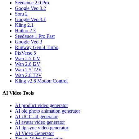
Seedance 2.0 Pro
Google Veo 3.2
Sora 2
Google Veo 3.1
Kling 2.1
Hailuo 2.3
Seedance 1 Pro Fast
Google Veo 3
Runway Gen-4 Turbo
PixVerse 5
Wan 2.5 I2V
Wan 2.6 I2V
Wan 2.5 T2V
Wan 2.6 T2V
Kling v2.6 Motion Control
AI Video Tools
AI product video generator
AI old photo animation generator
AI UGC ad generator
AI avatar video generator
AI lip sync video generator
AI Video Generator
Text to Video Generator